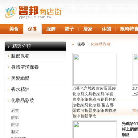
美食
保養
服飾
親子
居家
休閒
限時特
保養
化妝品彩妝
>
精選分類
臉部保養
身體清潔保養
美髮纖體
PI暮光之城復古皮質筆袋
3
香水精油
化妝袋文具收納袋/羊皮
上
卷皮革筆袋彩妝刷具包化
化妝品彩妝
妝收納袋化妝包/復古綁
唇蜜
帶式可折疊皮革筆袋收納
排
包中包鉛筆盒
眼影
光纖哈NE
眼線
頻上網價
腮紅
網路