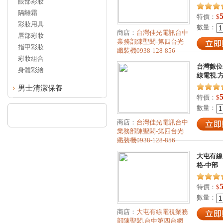
眼部彩妝
隔離霜
特價：
$
彩妝用具
數量：
商店：
台灣佳光電訊台中
唇部彩妝
業務部陳聖閎-第四台光
指甲彩妝
纖裝機0938-128-856
彩妝組合
台灣數位
身體彩繪
線電視.
男士清潔保養
特價：
$
數量：
商店：
台灣佳光電訊台中
業務部陳聖閎-第四台光
纖裝機0938-128-856
大屯有線
格-中部
特價：
$
數量：
商店：
大屯有線電視業務
部陳聖閎.台中第四台網