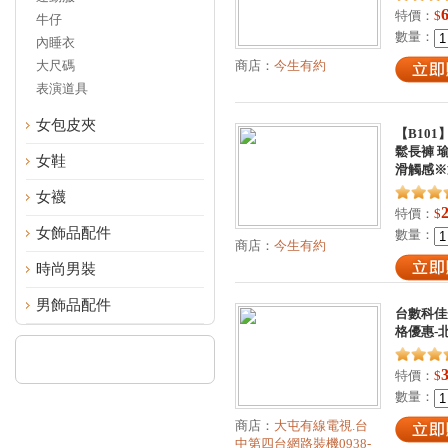
特價：
$
牛仔
數量：
內睡衣
大尺碼
商店：
今生有約
表演道具
女包皮夾
【B101
鬆長褲 
女鞋
滑觸感※
女襪
特價：
$
女飾品配件
數量：
商店：
今生有約
時尚男裝
男飾品配件
台數科佳光
格優惠-
特價：
$
數量：
商店：
大屯有線電視.台
中第四台網路裝機0938-