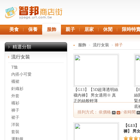
美食
保養
服飾
親子
居家
休閒
限時特
服飾
流行女裝
褲子
>
>
精選分類
流行女裝
T恤
內搭小可愛
襯裙
針織衫
【G13】【5D超薄透明絲
【
襪內褲】 男女適用※ 真
絲
外套
正的絲般輕薄
緊
襯衫
底
褲子
排列方式： 依價格
/ 依時間
裙子
洋裝
【G13
褲】 男
套裝
運動服