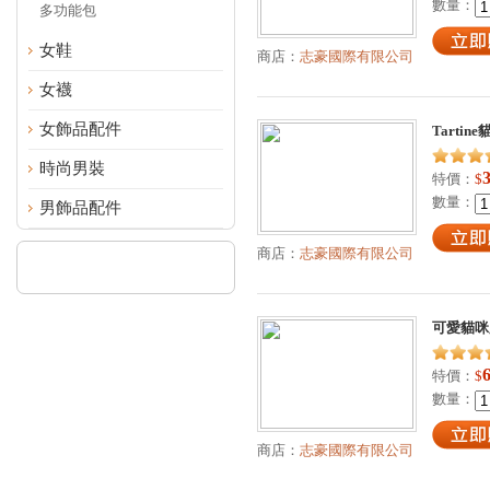
數量：
多功能包
女鞋
商店：
志豪國際有限公司
女襪
女飾品配件
Tartin
時尚男裝
特價：
$
數量：
男飾品配件
商店：
志豪國際有限公司
可愛貓咪
特價：
$
數量：
商店：
志豪國際有限公司