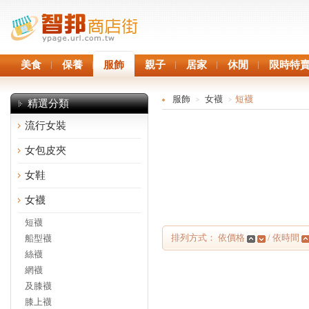
美食
保養
服飾
親子
居家
休閒
限時特
服飾
女襪
短襪
>
>
精選分類
流行女裝
女包皮夾
女鞋
女襪
短襪
排列方式： 依價格
/ 依時間
船型襪
絲襪
網襪
及膝襪
膝上襪