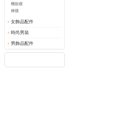
機能襪
褲襪
女飾品配件
時尚男裝
男飾品配件