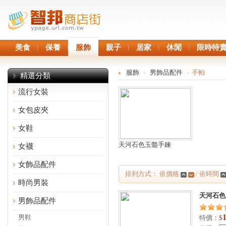
美食
保養
服飾
親子
居家
休閒
限時特
服飾
男飾品配件
手帕
>
>
精選分類
流行女裝
女包皮夾
女鞋
天河石色玉髓手鍊
女襪
女飾品配件
排列方式： 依價格
/ 依時間
時尚男裝
天河石色
男飾品配件
男鞋
特價：
$