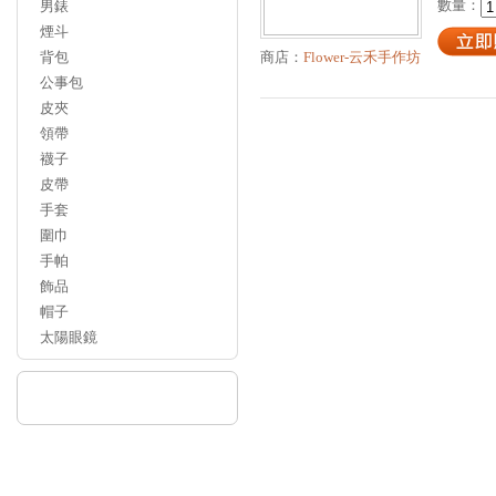
數量：
男錶
煙斗
背包
商店：
Flower-云禾手作坊
公事包
皮夾
領帶
襪子
皮帶
手套
圍巾
手帕
飾品
帽子
太陽眼鏡