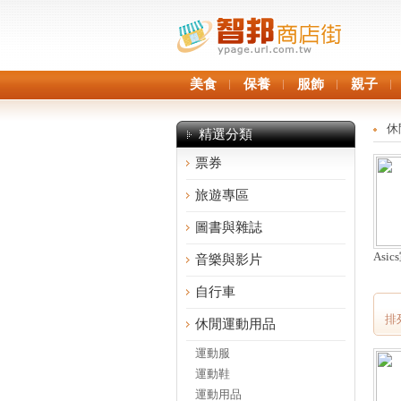
美食
保養
服飾
親子
休
精選分類
票券
旅遊專區
圖書與雜誌
Asi
音樂與影片
自行車
排
休閒運動用品
運動服
運動鞋
運動用品