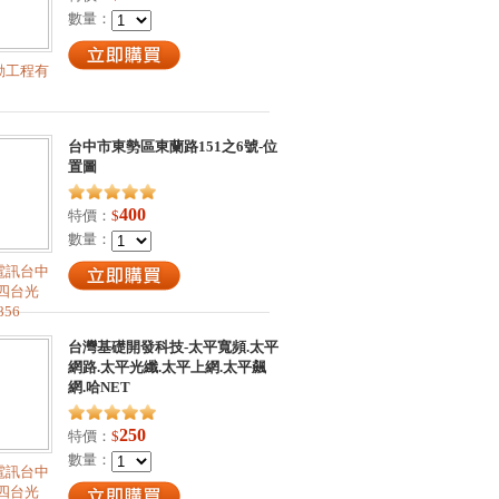
數量：
動工程有
台中市東勢區東蘭路151之6號-位
置圖
400
特價：
$
數量：
電訊台中
四台光
856
台灣基礎開發科技-太平寬頻.太平
網路.太平光纖.太平上網.太平飆
網.哈NET
250
特價：
$
數量：
電訊台中
四台光