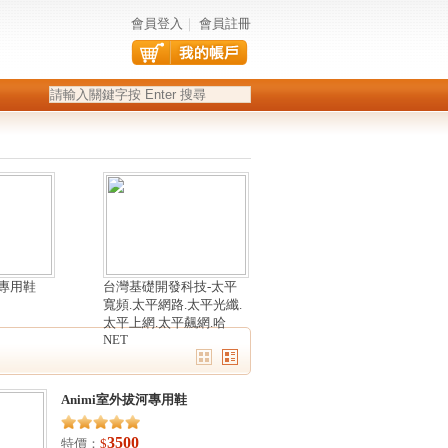
會員登入
｜
會員註冊
河專用鞋
台灣基礎開發科技-太平
寬頻.太平網路.太平光纖.
太平上網.太平飆網.哈
NET
Animi室外拔河專用鞋
3500
特價：
$