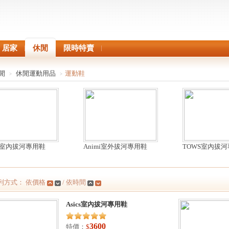
居家
休閒
限時特賣
閒
休閒運動用品
運動鞋
>
>
cs室內拔河專用鞋
Animi室外拔河專用鞋
TOWS室內拔
列方式： 依價格
/ 依時間
Asics室內拔河專用鞋
3600
特價：
$