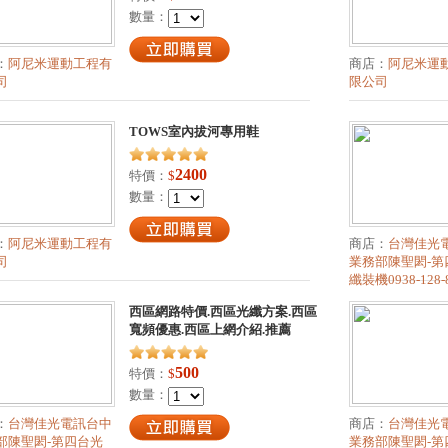
數量：
：
阿尼米運動工程有
商店：
阿尼米運
司
限公司
TOWS室內拔河專用鞋
2400
特價：
$
數量：
：
阿尼米運動工程有
商店：
台灣佳光
司
業務部陳聖閎-第
纖裝機0938-128-
西區網路特價.西區光纖方案.西區
寬頻優惠.西區上網介紹.推薦
500
特價：
$
數量：
：
台灣佳光電訊台中
商店：
台灣佳光
部陳聖閎-第四台光
業務部陳聖閎-第