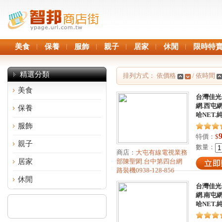
美食
保養
服飾
親子
居家
休閒
限時特
精選分類
排列方式： 依價格
/ 依時間
美食
台灣佳光
網.西屯
保養
哈NET.
服飾
特價：
$
親子
數量：
商店：
大屯有線電視業務
居家
部陳聖閎.台中第四台網
路裝機0938-128-856
休閒
台灣佳光
網.南屯
哈NET.