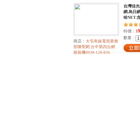
台灣佳光
網.烏日
哈NET.
特價：
$
數量：
商店：
大屯有線電視業務
部陳聖閎.台中第四台網
路裝機0938-128-856