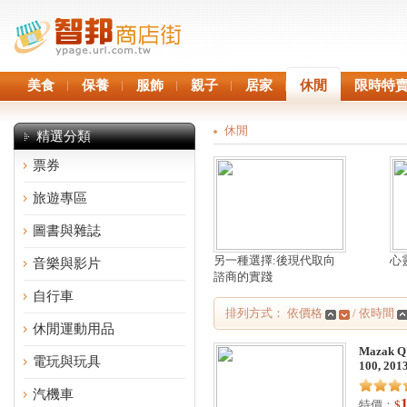
美食
保養
服飾
親子
居家
休閒
限時特
休閒
精選分類
票券
旅遊專區
圖書與雜誌
另一種選擇:後現代取向
心
音樂與影片
諮商的實踐
自行車
排列方式： 依價格
/ 依時間
休閒運動用品
Mazak 
電玩與玩具
100, 201
汽機車
特價：
$