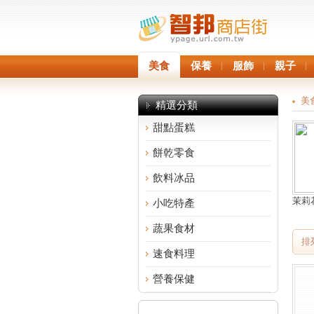
美食
保養
服飾
親子
美
精選分類
甜點蛋糕
餅乾零食
飲料冰品
茉莉花
小吃特產
蔬果食材
排
速食料理
營養保健