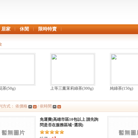
居家
休閒
限時特賣
食
茶(50g)
上等三薰茉莉綠茶(300g)
純綠茶(150g)
列方式： 依價格
/ 依時間
免運費(高雄市區10包以上 請先詢
問是否在服務區域~選我)