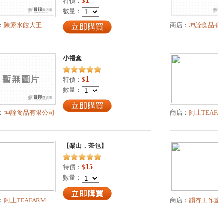
1
特價：
$
數量：
：
陳家水餃大王
商店：
坤詮食品
小禮盒
1
特價：
$
數量：
：
坤詮食品有限公司
商店：
阿上TEAF
【梨山．茶包】
15
特價：
$
數量：
：
阿上TEAFARM
商店：
韻存工作