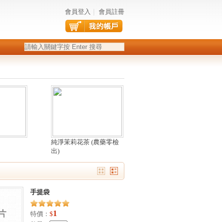
會員登入
｜
會員註冊
純淨茉莉花茶 (農藥零檢
出)
手提袋
1
特價：
$