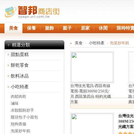
美食
保養
服飾
親子
居家
休閒
限時特
美食
小吃特產
泡菜炒年糕
>
>
精選分類
甜點蛋糕
餅乾零食
飲料冰品
台灣佳光電訊-西區有線
台
小吃特產
電視-寬頻300M/250元/
電
肉鬆肉乾
月.西區第四台.特約光纖
路
方案
薦
滷味
水餃餛飩炒手
台灣佳光
饅頭包子小籠包
300M/
熱狗香腸
光纖方案
泡菜炒年糕