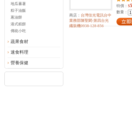
地瓜蕃薯
特價：
$
粽子油飯
數量：
商店：
台灣佳光電訊台中
蔥油餅
業務部陳聖閎-第四台光
港式糕餅
纖裝機0938-128-856
傳統小吃
蔬果食材
速食料理
營養保健