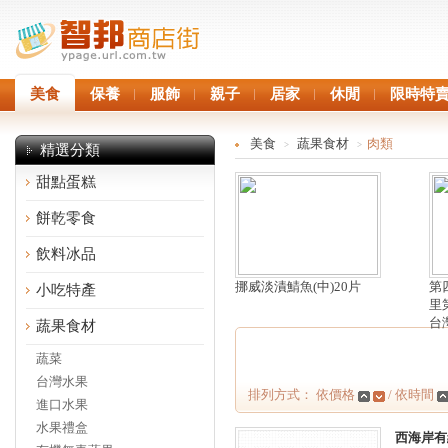
美食
保養
服飾
親子
居家
休閒
限時特
美食
蔬果食材
肉類
>
>
精選分類
甜點蛋糕
餅乾零食
飲料冰品
挪威淡漬鯖魚(中)20片
第
小吃特產
里
台
蔬果食材
蔬菜
台灣水果
排列方式： 依價格
/ 依時間
進口水果
水果禮盒
西海岸有