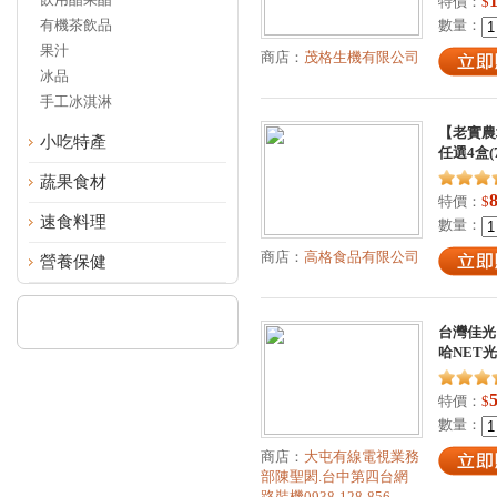
特價：
$
有機茶飲品
數量：
果汁
商店：
茂格生機有限公司
冰品
手工冰淇淋
【老實農
小吃特產
任選4盒(7
蔬果食材
特價：
$
速食料理
數量：
商店：
高格食品有限公司
營養保健
台灣佳光
哈NET
特價：
$
數量：
商店：
大屯有線電視業務
部陳聖閎.台中第四台網
路裝機0938-128-856