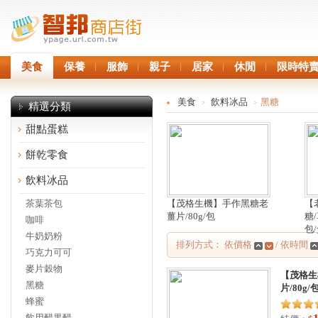
美食
保養
服飾
親子
居家
休閒
限時特
美食
飲料冰品
黑糖
>
>
精選分類
甜點蛋糕
餅乾零食
飲料冰品
茶葉茶包
【茂格生機】手作黑糖老
【
薑片/80g/包
糖/
咖啡
包/
牛奶奶粉
排列方式： 依價格
/ 依時間
巧克力可可
麥片穀物
【茂格生
黑糖
片/80g/
蜂蜜
飲用醋果醋