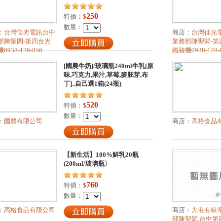
250
特價：
$
數量：
：
台灣佳光電訊台中
商店：
台灣佳光
部陳聖閎-第四台光
業務部陳聖閎-第
0938-128-856
纖裝機0938-128-
[國農牛奶]/玻璃瓶240ml牛乳[原
味,巧克力,果汁,草莓,麥胚芽,布
丁]..自己選1箱(24瓶)
520
特價：
$
數量：
：
國農有限公司
商店：
高格食品
【新生活】100%鮮乳20瓶
(200ml/玻璃瓶〉
760
特價：
$
數量：
：
高格食品有限公司
商店：
大屯有線
部陳聖閎.台中第