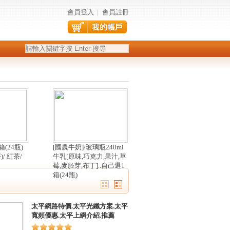
會員登入
｜
會員註冊
(24瓶)
[國農牛奶]/玻璃瓶240ml
)/ 紅茶/
牛乳[原味,巧克力,果汁,草
莓,麥胚芽,布丁]..自己選1
箱(24瓶)
太平網路特價.太平光纖方案.太平
寬頻優惠.太平上網介紹.推薦