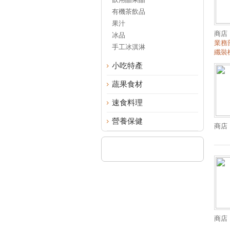
有機茶飲品
果汁
商店
冰品
業務
手工冰淇淋
纖裝機
小吃特產
蔬果食材
速食料理
營養保健
商店
商店