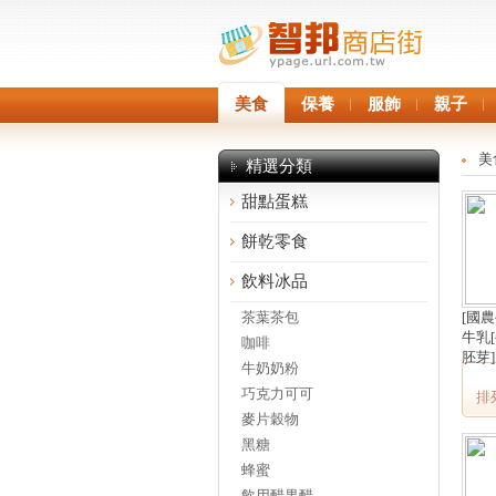
美食
保養
服飾
親子
美
精選分類
甜點蛋糕
餅乾零食
飲料冰品
茶葉茶包
[國農
牛乳[
咖啡
胚芽]
牛奶奶粉
巧克力可可
排
麥片穀物
黑糖
蜂蜜
飲用醋果醋