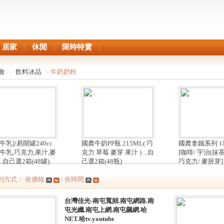
居家
休閒
限時特賣
食
飲料冰品
牛奶奶粉
>
>
牛乳]/易開罐240cc
國農牛奶PP瓶 215ML( 巧
國農拿鐵系列 1箱
牛乳,巧克力,果汁,麥
克力 草莓 麥芽 果汁 ) ...自
[咖啡/ 宇治(抹茶
..自己選2箱(48罐)
己選2箱(48瓶)
巧克力/ 麥胚芽]
列方式： 依價格
/ 依時間
台灣佳光-南屯寬頻.南屯網路.南
屯光纖.南屯上網.南屯飆網.哈
NET.哈tv.youtube