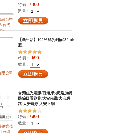
300
特價：
$
數量：
電訊台中
四台光
856
【新生活】100%鮮乳6瓶(936ml/
瓶〉
690
特價：
$
數量：
有限公司
台灣佳光電訊(西海岸)-網路加網
路節目看到飽.大安光纖.大安網
路.大安寬頻.大安上網
499
特價：
$
數量：
電視業務
四台網