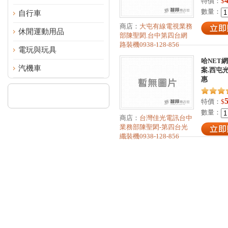
特價：
$
數量：
自行車
商店：
大屯有線電視業務
休閒運動用品
部陳聖閎.台中第四台網
路裝機0938-128-856
電玩與玩具
哈NET
汽機車
案.西屯
惠
特價：
$
數量：
商店：
台灣佳光電訊台中
業務部陳聖閎-第四台光
纖裝機0938-128-856