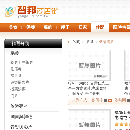
美食
保養
服飾
親子
居家
休閒
限時特
休閒
票券
機票湊票
>
>
精選分類
票券
餐券下午茶券
住宿券
溫泉券
遊樂園票券
哈NET網路@台灣佳光三
哈
合一方案.西屯光纖寬頻
惠
機票湊票
上網方案-主打優惠
價
門票
排列方式： 依價格
/ 依時間
旅遊專區
哈NET
圖書與雜誌
屯-南屯
音樂與影片