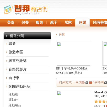
美食
保養
服飾
親子
居家
休閒
限時特
休閒
精選分類
票券
旅遊專區
圖書與雜誌
EK 十字弓系列COBRA
EK
音樂與影片
SYSTEM R9 (黑色)
PR
自行車
排列方式： 依價格
/ 依時間
休閒運動用品
Mazak 
運動服
100, 201
運動鞋
運動用品
特價：
$