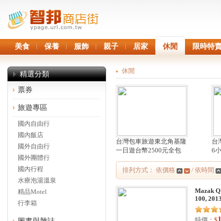
美食
保養
服飾
親子
居家
休閒
限時特
休閒
精選分類
票券
旅遊專區
國內自由行
國內飯店
台灣包車旅遊東北角基隆
台
國外自由行
一日遊台幣2500元全包
6
國外團體行
國內行程
排列方式： 依價格
/ 依時間
水療泡湯溫泉
Mazak 
精品Motel
100, 201
行李箱
特價：
$