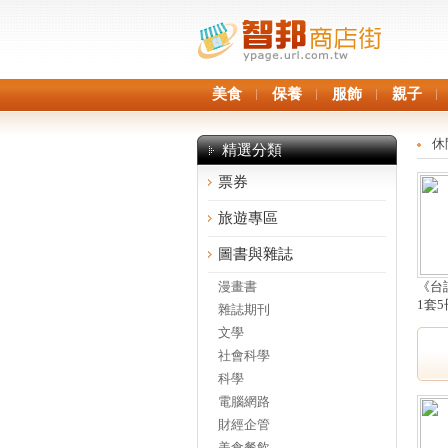
美食
保養
服飾
親子
休
精選分類
票券
旅遊專區
圖書與雜誌
漫畫書
《台
1套5
雜誌期刊
文學
社會科學
科學
電腦網路
財經企管
美食餐飲