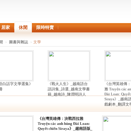
居家
休閒
限時特賣
閒
圖書與雜誌
文學
>
>
語白話字文學選集》
《戰火人生》_越南語台
《台灣英雄傳：
冊
語詩集_詩選_越南文學書
雅 Truyện các a
Đài Loan: Quyết
籍_越南詩_陳潤明詩人
Siraya》_越
戲劇本_翻譯文
《台灣英雄傳：決戰西拉雅
Truyện các anh hùng Đài Loan:
Quyết chiến Siraya》_越南語版_