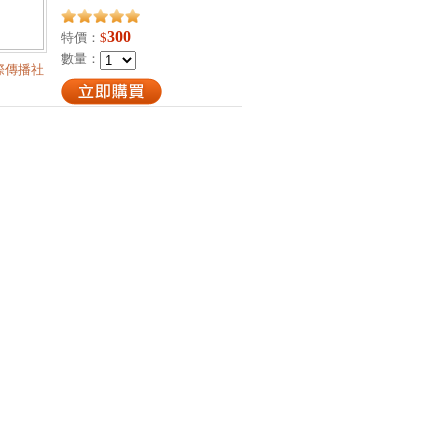
300
特價：
$
數量：
際傳播社