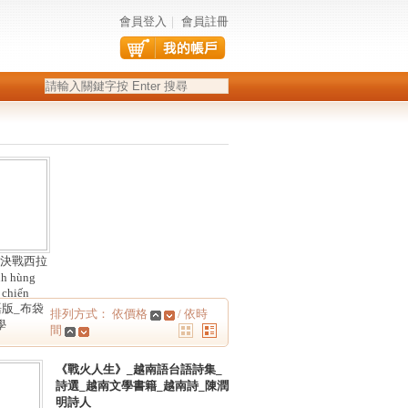
會員登入
｜
會員註冊
決戰西拉
nh hùng
 chiến
南語版_布袋
排列方式： 依價格
/ 依時
學
間
《戰火人生》_越南語台語詩集_
詩選_越南文學書籍_越南詩_陳潤
明詩人