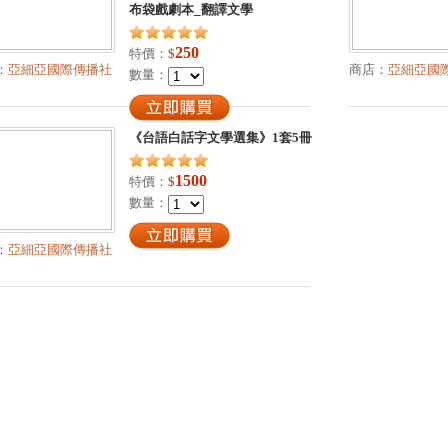
布袋戲劇本_翻譯文學
250
特價：
$
：
亞細亞國際傳播社
商店：
亞細亞國
數量：
《台語白話字文學選集》1套5冊
1500
特價：
$
數量：
：
亞細亞國際傳播社