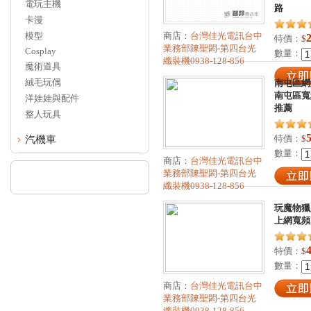
電玩主機
路
卡漫
模型
商店：
台灣佳光電訊台中
特價：
$
業務部陳聖閎-第四台光
Cosplay
數量：
纖裝機0938-128-856
魔術道具
絨毛玩偶
南屯區網
南屯區寬
洋娃娃與配件
推薦
整人玩具
特價：
$
汽機車
數量：
商店：
台灣佳光電訊台中
業務部陳聖閎-第四台光
纖裝機0938-128-856
玩魔物獵
上網寬頻
特價：
$
數量：
商店：
台灣佳光電訊台中
業務部陳聖閎-第四台光
纖裝機0938-128-856