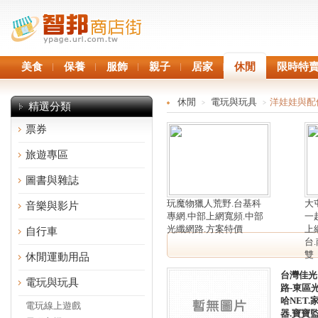
美食
保養
服飾
親子
居家
休閒
限時特
休閒
電玩與玩具
洋娃娃與配
>
>
精選分類
票券
旅遊專區
圖書與雜誌
玩魔物獵人荒野.台基科
大
音樂與影片
專網.中部上網寬頻.中部
一
光纖網路.方案特價
上
自行車
台
雙
休閒運動用品
台灣佳光
電玩與玩具
路-東區
哈NET
電玩線上遊戲
器.寶寶