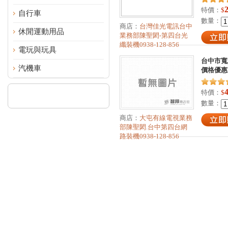
特價：
$
自行車
數量：
商店：
台灣佳光電訊台中
休閒運動用品
業務部陳聖閎-第四台光
纖裝機0938-128-856
電玩與玩具
台中市寬
汽機車
價格優惠
特價：
$
數量：
商店：
大屯有線電視業務
部陳聖閎.台中第四台網
路裝機0938-128-856