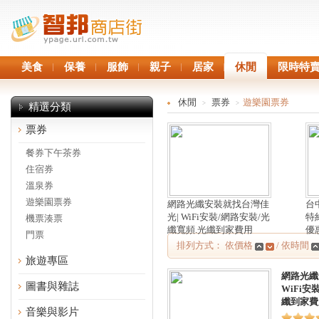
美食
保養
服飾
親子
居家
休閒
限時特
休閒
票券
遊樂園票券
>
>
精選分類
票券
餐券下午茶券
住宿券
溫泉券
遊樂園票券
網路光纖安裝就找台灣佳
台
光| WiFi安裝/網路安裝/光
特
機票湊票
纖寬頻.光纖到家費用
優
門票
排列方式： 依價格
/ 依時間
旅遊專區
網路光纖
圖書與雜誌
WiFi安
纖到家費
音樂與影片