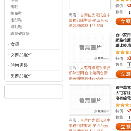
特價：
$
拖鞋
數量：
帆布鞋
商店：
台灣佳光電訊台中
楔型鞋
業務部陳聖閎-第四台光
纖裝機0938-128-856
運動鞋
護腳矽膠墊
台中家用
網路推薦
女襪
纖比較.
女飾品配件
特價：
$
數量：
時尚男裝
商店：
大屯有線電視業務
部陳聖閎.台中第四台網
男飾品配件
路裝機0938-128-856
選中華電信
大屯有線
屯有線電
特價：
$
數量：
商店：
台灣佳光電訊台中
業務部陳聖閎-第四台光
纖裝機0938-128-856