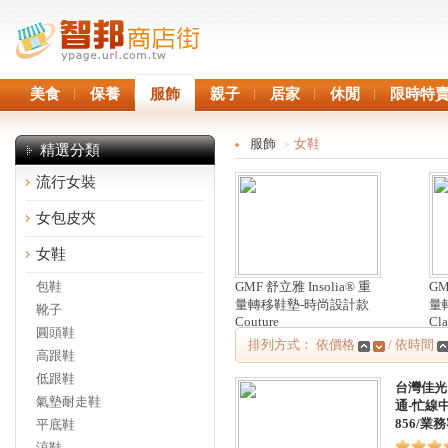
美食
保養
服飾
親子
居家
休閒
限時特
服飾
女鞋
>
精選分類
流行女裝
女包皮夾
女鞋
包鞋
GMF 舒立雅 Insolia® 重
GM
量轉移鞋墊-時尚設計款
量
靴子
Couture
Cla
圓頭鞋
排列方式： 依價格
/ 依時間
高跟鞋
低跟鞋
台灣佳光
氣墊耐走鞋
通-忙線中
856/
平底鞋
涼鞋