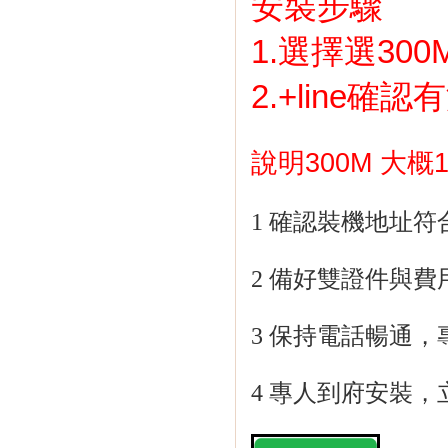
安裝步驟
1.
選擇選
300
2.+line
確認有
說明
300M
大概
1
確認裝機地址符
2
備好雙證件與費
3
保持電話暢通，
4
專人到府安裝，