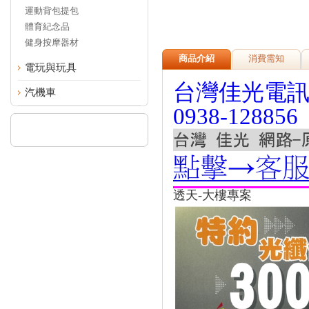
運動背包提包
體育紀念品
健身按摩器材
商品介紹
消費需知
電玩與玩具
台灣佳光電訊-3
汽機車
0938-128856
透天-大樓專案