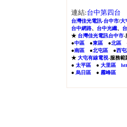
連結:
台中第四台
台灣佳光電訊-台中市
/
大
台中網路
、
台中光纖
、
★
台灣佳光電訊台中市
●
中區
●
東區
●
北區
●
南區
●
北屯區
●
西屯
★
大屯有線電視
-服務範
●
太平區
●
大里區
ht
●
烏日區
●
霧峰區