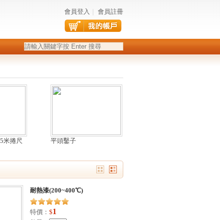
會員登入
｜
會員註冊
多5米捲尺
平頭鑿子
耐熱漆(200~400℃)
1
特價：
$