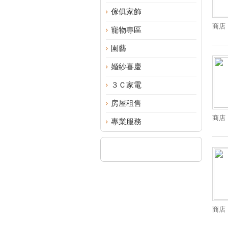
傢俱家飾
商店
寵物專區
園藝
婚紗喜慶
３Ｃ家電
房屋租售
商店
專業服務
商店