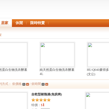
居家
休閒
限時特賣
家
然蛋白生物洗衣酵素
純天然蛋白生物洗衣酵素
HU-Q040麥得
4L
(文公)
列方式： 依價格
/ 依時間
自乾型耐熱漆(免烘烤)
1
特價：
$