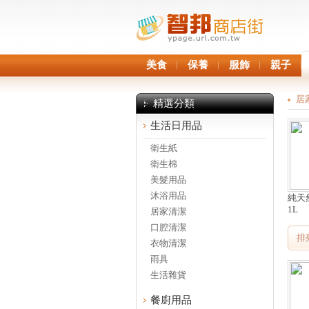
美食
保養
服飾
親子
居
精選分類
生活日用品
衛生紙
衛生棉
美髮用品
沐浴用品
純天
1L
居家清潔
口腔清潔
排
衣物清潔
雨具
生活雜貨
餐廚用品