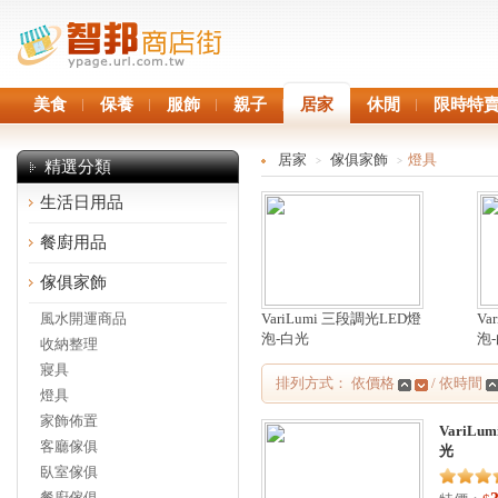
美食
保養
服飾
親子
居家
休閒
限時特
居家
傢俱家飾
燈具
>
>
精選分類
生活日用品
餐廚用品
傢俱家飾
風水開運商品
VariLumi 三段調光LED燈
Va
泡-白光
泡
收納整理
寢具
排列方式： 依價格
/ 依時間
燈具
家飾佈置
VariL
客廳傢俱
光
臥室傢俱
餐廚傢俱