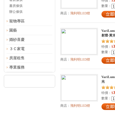
特價：
$
書房傢俱
數量：
辦公傢俱
商店：
飛利明LED燈
寵物專區
園藝
VariL
射燈-黃光
婚紗喜慶
特價：
$
３Ｃ家電
數量：
房屋租售
商店：
飛利明LED燈
專業服務
VariL
光
特價：
$
數量：
商店：
飛利明LED燈