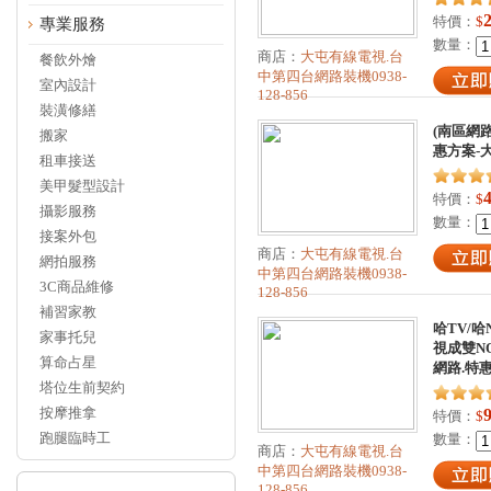
特價：
$
專業服務
數量：
商店：
大屯有線電視.台
餐飲外燴
中第四台網路裝機0938-
室內設計
128-856
裝潢修繕
(南區網
搬家
惠方案-
租車接送
美甲髮型設計
特價：
$
攝影服務
數量：
接案外包
商店：
大屯有線電視.台
網拍服務
中第四台網路裝機0938-
3C商品維修
128-856
補習家教
哈TV/哈
家事托兒
視成雙NO
算命占星
網路.特惠
塔位生前契約
按摩推拿
特價：
$
跑腿臨時工
數量：
商店：
大屯有線電視.台
中第四台網路裝機0938-
128-856