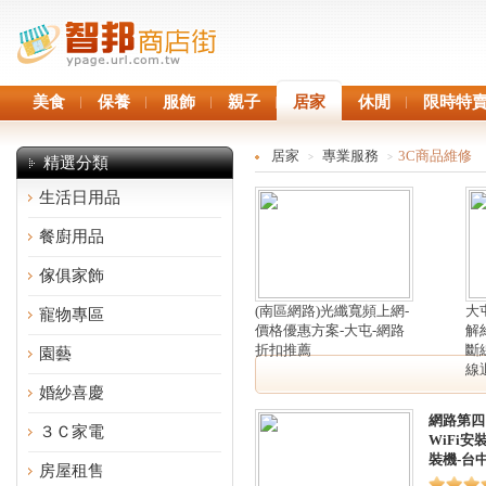
美食
保養
服飾
親子
居家
休閒
限時特
居家
專業服務
3C商品維修
>
>
精選分類
生活日用品
餐廚用品
傢俱家飾
(南區網路)光纖寬頻上網-
大
寵物專區
價格優惠方案-大屯-網路
解
折扣推薦
斷
園藝
線
婚紗喜慶
網路第四
３Ｃ家電
WiFi安
裝機-台
房屋租售