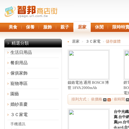
美食
保養
服飾
親子
居家
休閒
限時特
居家
３Ｃ家電
儲存媒體
>
>
精選分類
生活日用品
餐廚用品
傢俱家飾
鎳鉻電池 通用 BOSCH 博
鋰
寵物專區
世 18VA 2000mAh
BO
電池
園藝
排列方式： 依價格
/ 依時間
婚紗喜慶
台中光纖
３Ｃ家電
薦.台中
薦ptt.
手機通訊
dcard