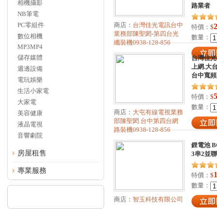
相機攝影
路業者
NB筆電
PC零組件
商店：
台灣佳光電訊台中
特價：
$
業務部陳聖閎-第四台光
數位相機
數量：
纖裝機0938-128-856
MP3MP4
儲存媒體
台灣佳光
上網.大
週邊設備
台中寬頻.
電玩娛樂
生活小家電
特價：
$
大家電
數量：
商店：
大屯有線電視業務
美容健康
部陳聖閎.台中第四台網
液晶電視
路裝機0938-128-856
音響劇院
鋰電池 BO
房屋租售
3串2並聯
專業服務
特價：
$
數量：
商店：
智玉科技有限公司