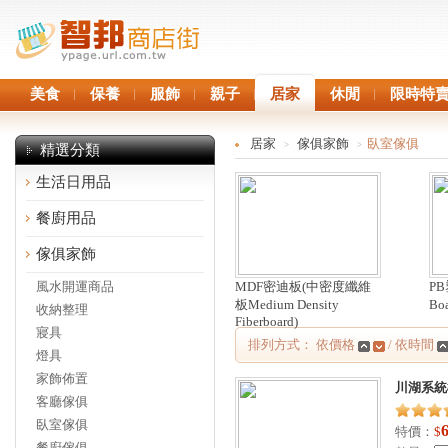
美食
保養
服飾
親子
居家
休閒
限時特
居家
傢俱家飾
臥室傢俱
>
>
精選分類
生活日用品
餐廚用品
傢俱家飾
風水開運商品
MDF密迪板(中密度纖維
PB
板Medium Density
Bo
收納整理
Fiberboard)
寢具
排列方式： 依價格
/ 依時間
燈具
家飾佈置
川湖系統
客廳傢俱
臥室傢俱
特價：
$
餐廚傢俱