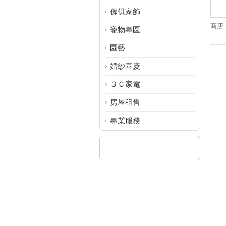
傢俱家飾
商店
寵物專區
園藝
婚紗喜慶
３Ｃ家電
房屋租售
專業服務