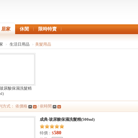
居家
休閒
限時特賣
家
生活日用品
美髮用品
>
>
-玻尿酸保濕洗髮精
l)
列方式： 依價格
/ 依時間
成典-玻尿酸保濕洗髮精(500ml)
580
特價：
$