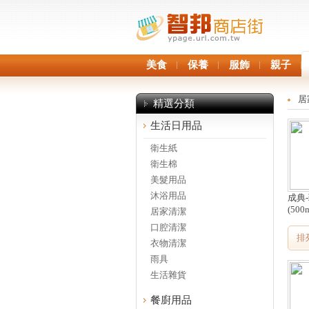
美食
保養
服飾
親子
居
精選分類
生活日用品
衛生紙
衛生棉
美髮用品
沐浴用品
成典
(500m
居家清潔
口腔清潔
排
衣物清潔
雨具
生活雜貨
餐廚用品