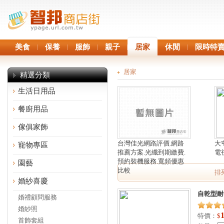
美食
保養
服飾
親子
居家
休閒
限時特
居家
精選分類
生活日用品
餐廚用品
傢俱家飾
台灣佳光網路評價.網路
大
寵物專區
推薦方案.光纖到期繳費.
電
預約裝機服務.寬頻優惠
園藝
比較
排
婚紗喜慶
自乾型耐
婚禮顧問服務
婚紗照
特價：
$
首飾套組