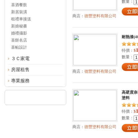
數量：
喜酒餐飲
新居裝潢
商店：
德豐塗料有限公司
租禮車接送
新娘秘書
婚禮攝影
耐熱漆(40
喜餅名店
喜帖設計
特價：
$
數量：
３Ｃ家電
房屋租售
商店：
德豐塗料有限公司
專業服務
高硬度奈米
塗料
特價：
$
數量：
商店：
德豐塗料有限公司