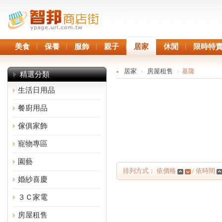
美食
保養
服飾
親子
居家
休閒
限時特
居家
房屋租售
基隆
>
>
精選分類
生活日用品
餐廚用品
傢俱家飾
寵物專區
園藝
排列方式： 依價格
/ 依時間
婚紗喜慶
３Ｃ家電
房屋租售