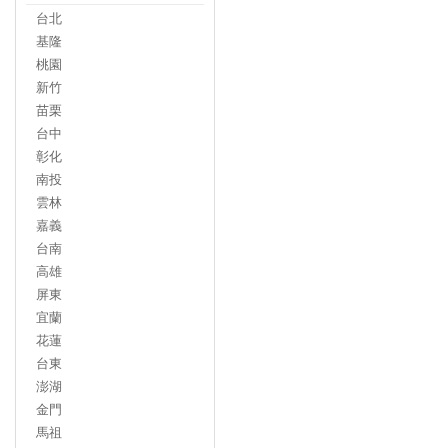
台北
基隆
桃園
新竹
苗栗
台中
彰化
南投
雲林
嘉義
台南
高雄
屏東
宜蘭
花蓮
台東
澎湖
金門
馬祖