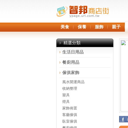
美食
保養
服飾
親子
精選分類
生活日用品
餐廚用品
傢俱家飾
風水開運商品
收納整理
寢具
燈具
家飾佈置
客廳傢俱
臥室傢俱
餐廚傢俱