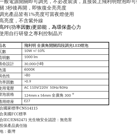
2.一般電源開關即可調光，不必改裝潢，直接裝上飛利明燈泡即可
.關
3
秒後再開，即恢復全亮亮度
.調光產品皆有
1%
亮度可當夜燈使用
.高亮度，不含紫外線
高
PF(
功率因數
)
更節能，為環保盡心力
.使用自行研發之專利控制晶片
品
名
飛利明 全廣角開關四段調光
燈泡
LED
瓦
數
10W +/-10%
流
明
數
1000 lm
壽
命設計
小時
30,000
色
溫
6000K
演
色
性
>80
功率因數
>0.9
使用電壓
AC 110V/220V
50Hz/60Hz
燈泡規格
°
全廣角
124mm x 56mm
300
適用燈座
E27
合國家標準CNS14115
合美國FCC標準
合
IEC/EN62471
光生物安全認證：無危害
投保產品責任險
地：臺灣