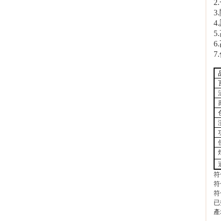
3
4
5
6
.
7
符
符
符
已
產