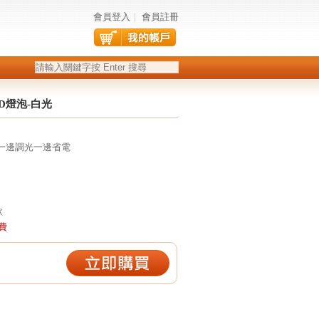
會員登入
｜
會員註冊
ED燈泡-白光
一邊調光一邊省電
款
運費