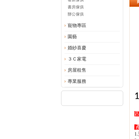
書房傢俱
辦公傢俱
寵物專區
園藝
婚紗喜慶
３Ｃ家電
房屋租售
專業服務
1