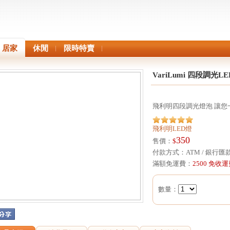
居家
休閒
限時特賣
VariLumi 四段調光L
飛利明四段調光燈泡 讓您
飛利明LED燈
350
售價：
$
付款方式：ATM / 銀行匯
滿額免運費：
2500 免收
數量：