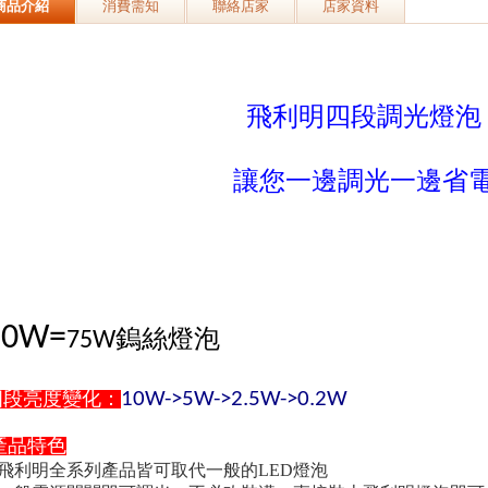
商品介紹
消費需知
聯絡店家
店家資料
飛利明四段調光燈泡
讓您一邊調光一邊省
10W=
鎢絲燈泡
75W
四
段亮度變化
：
10W->5W->2.5W->0.2W
產品特色
.飛利明全系列產品
皆可取代一般的
LED
燈泡