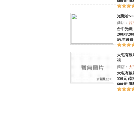
600元)
四台
光纖哈NE
商店：
台
台中光纖.
200M/2
約.年繳
屯、西區
大屯有線電
視
商店：
大
大屯有線電
550元 (
600元)
能.免費