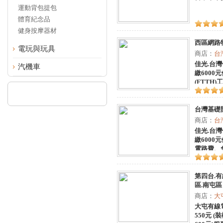
運動背包提包
體育紀念品
健身按摩器材
西區網路
電玩與玩具
商店：
台
佳光.台灣
汽機車
繳600
(FTT
東區、北
台灣基礎開
商店：
台
佳光.台灣
繳600
電路費、
二類電信
第四台.有
區.南屯區
商店：
大
大屯有線電
550元 (