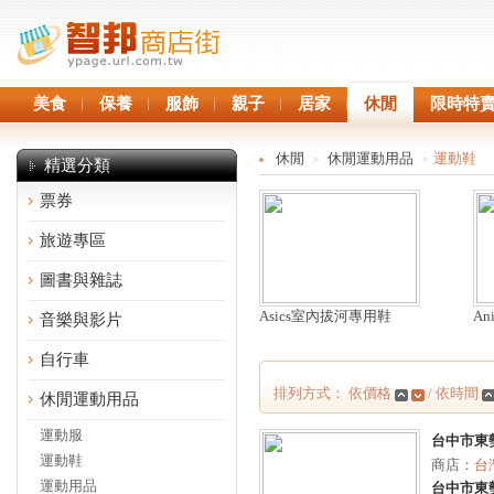
美食
保養
服飾
親子
居家
休閒
限時特
休閒
休閒運動用品
運動鞋
>
>
精選分類
票券
旅遊專區
圖書與雜誌
Asics室內拔河專用鞋
A
音樂與影片
自行車
排列方式： 依價格
/ 依時間
休閒運動用品
運動服
台中市東勢
運動鞋
商店：
台
運動用品
台中市東勢