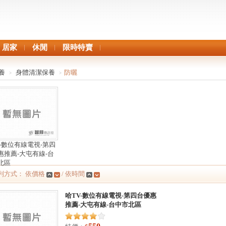
居家
休閒
限時特賣
養
身體清潔保養
防曬
>
>
V-數位有線電視-第四
惠推薦-大屯有線-台
北區
列方式： 依價格
/ 依時間
哈TV-數位有線電視-第四台優惠
推薦-大屯有線-台中市北區