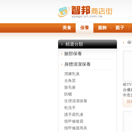
美食
保養
服飾
親子
保
精選分類
臉部保養
身體清潔保養
潤膚乳液
去角質
哈T
脫毛膏
台優
防曬
中市
生理清潔保養
排
乾洗手
護手霜乳液
指甲修復霜
指甲修護用具