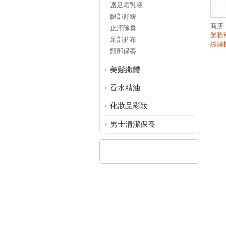
護足霜乳液
腿部舒緩
商店
止汗除臭
業務
足部貼布
纖裝機
頸部保養
美髮纖體
香水精油
化妝品彩妝
男士清潔保養