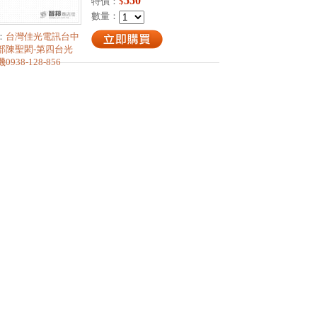
550
特價：
$
數量：
：
台灣佳光電訊台中
部陳聖閎-第四台光
0938-128-856