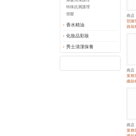
特殊抗屑護理
假髮
商店
部陳
香水精油
路裝機
化妝品彩妝
男士清潔保養
商店
業務
纖裝機
商店
業務
纖裝機