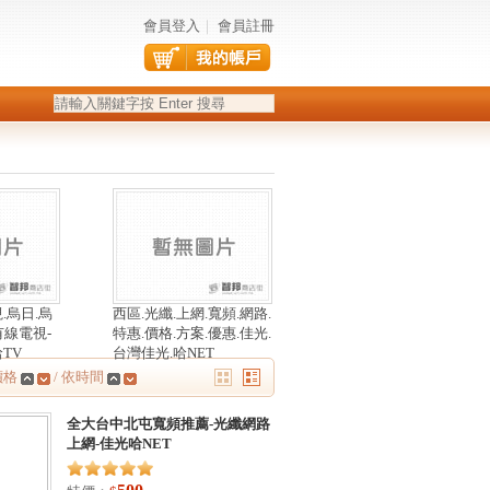
會員登入
｜
會員註冊
.烏日.烏
西區.光纖.上網.寬頻.網路.
有線電視-
特惠.價格.方案.優惠.佳光.
TV
台灣佳光.哈NET
價格
/ 依時間
全大台中北屯寬頻推薦-光纖網路
上網-佳光哈NET