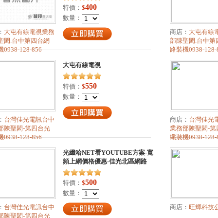
400
特價：
$
數量：
：
大屯有線電視業務
商店：
大屯有線
聖閎.台中第四台網
部陳聖閎.台中第
0938-128-856
路裝機0938-128-
大屯有線電視
550
特價：
$
數量：
：
台灣佳光電訊台中
商店：
台灣佳光
部陳聖閎-第四台光
業務部陳聖閎-第
0938-128-856
纖裝機0938-128-
光纖哈NET看YOUTUBE方案-寬
頻上網價格優惠-佳光北區網路
500
特價：
$
數量：
：
台灣佳光電訊台中
商店：
旺輝科技
部陳聖閎-第四台光