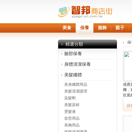
美食
保養
服飾
親子
保
精選分類
臉部保養
身體清潔保養
美髮纖體
美身纖體用品
感應
機，
美髮清潔護理
吹風
染髮劑
美髮器材
排
燙髮液
造型用品
美胸用品
落髮清潔護理