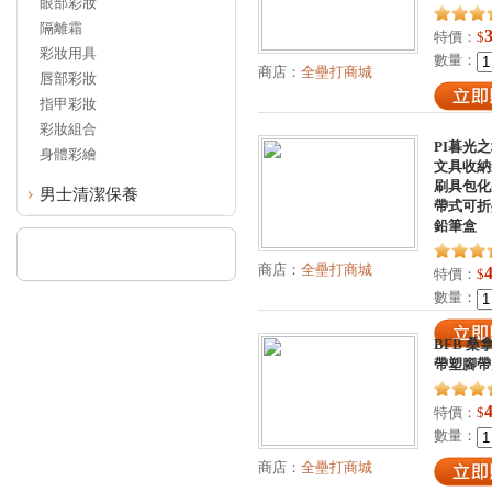
眼部彩妝
隔離霜
特價：
$
彩妝用具
數量：
商店：
全壘打商城
唇部彩妝
指甲彩妝
彩妝組合
PI暮光
身體彩繪
文具收納
刷具包化
男士清潔保養
帶式可折
鉛筆盒
商店：
全壘打商城
特價：
$
數量：
BFB 
帶塑腳帶
特價：
$
數量：
商店：
全壘打商城