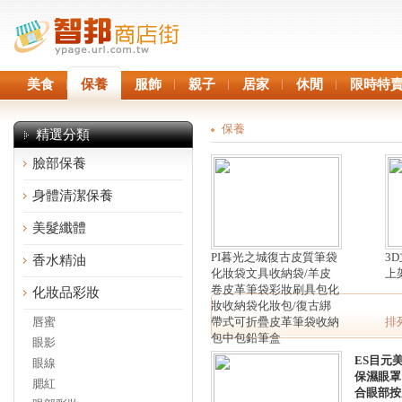
美食
保養
服飾
親子
居家
休閒
限時特
保養
精選分類
臉部保養
身體清潔保養
美髮纖體
PI暮光之城復古皮質筆袋
3
香水精油
化妝袋文具收納袋/羊皮
上
卷皮革筆袋彩妝刷具包化
化妝品彩妝
妝收納袋化妝包/復古綁
唇蜜
帶式可折疊皮革筆袋收納
排
包中包鉛筆盒
眼影
ES目元
眼線
保濕眼罩
腮紅
合眼部按