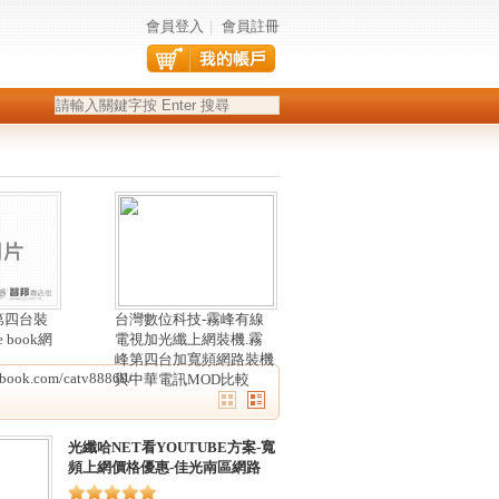
會員登入
｜
會員註冊
第四台裝
台灣數位科技-霧峰有線
 book網
電視加光纖上網裝機.霧
峰第四台加寬頻網路裝機
ebook.com/catv88869/
與中華電訊MOD比較
光纖哈NET看YOUTUBE方案-寬
頻上網價格優惠-佳光南區網路