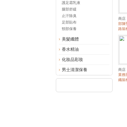
護足霜乳液
腿部舒緩
止汗除臭
商店
足部貼布
部陳
頸部保養
路裝機
美髮纖體
香水精油
化妝品彩妝
男士清潔保養
商店
業務
纖裝機