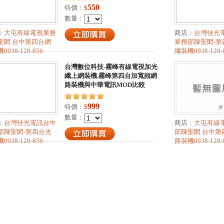
550
特價：
$
數量：
：
大屯有線電視業務
商店：
台灣佳光
聖閎.台中第四台網
業務部陳聖閎-第
0938-128-856
纖裝機0938-128-
台灣數位科技-霧峰有線電視加光
纖上網裝機.霧峰第四台加寬頻網
路裝機與中華電訊MOD比較
999
特價：
$
數量：
：
台灣佳光電訊台中
商店：
大屯有線
部陳聖閎-第四台光
部陳聖閎.台中第
0938-128-856
路裝機0938-128-