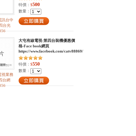
500
特價：
$
數量：
電訊台中
四台光
856
大屯有線電視-第四台裝機優惠價
格-Face book網頁
https://www.facebook.com/catv88869/
550
特價：
$
數量：
電視業務
四台網
856