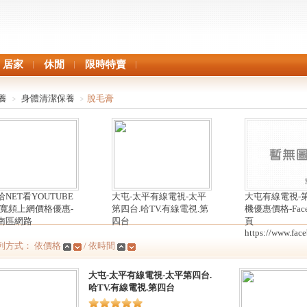
居家
休閒
限時特賣
養
身體清潔保養
脫毛膏
>
>
NET看YOUTUBE
大屯-太平有線電視-太平
大屯有線電視-
-寬頻上網價格優惠-
第四台.哈TV.有線電視.第
機優惠價格-Face
南區網路
四台
頁
https://www.fac
列方式： 依價格
/ 依時間
大屯-太平有線電視-太平第四台.
哈TV.有線電視.第四台