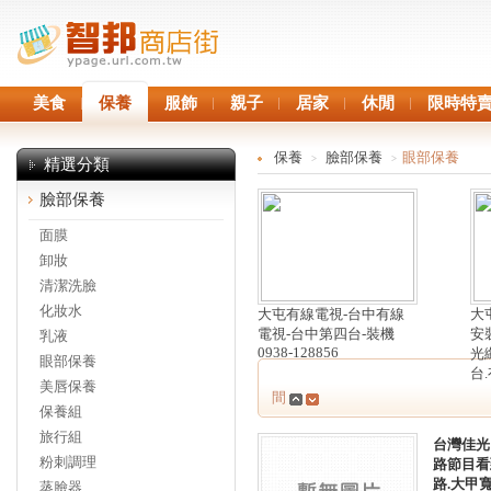
美食
保養
服飾
親子
居家
休閒
限時特
保養
臉部保養
眼部保養
>
>
精選分類
臉部保養
面膜
卸妝
清潔洗臉
化妝水
大屯有線電視-台中有線
大
電視-台中第四台-裝機
安裝
乳液
0938-128856
光
眼部保養
台
美唇保養
間
保養組
旅行組
台灣佳光
粉刺調理
路節目看
路.大甲
蒸臉器