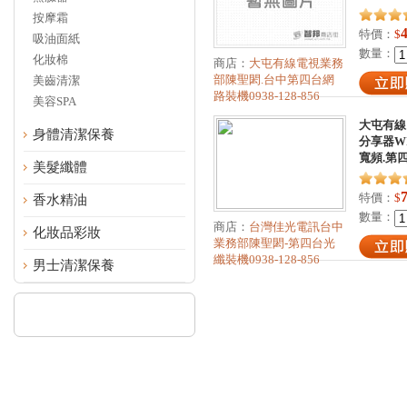
按摩霜
特價：
$
吸油面紙
數量：
化妝棉
商店：
大屯有線電視業務
部陳聖閎.台中第四台網
美齒清潔
路裝機0938-128-856
美容SPA
大屯有線
身體清潔保養
分享器WI
寬頻.第
美髮纖體
特價：
$
香水精油
數量：
商店：
台灣佳光電訊台中
化妝品彩妝
業務部陳聖閎-第四台光
纖裝機0938-128-856
男士清潔保養