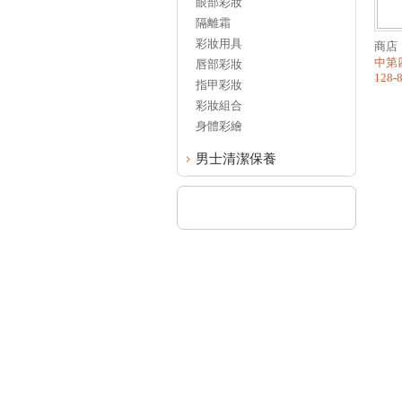
眼部彩妝
隔離霜
彩妝用具
商店
中第
唇部彩妝
128-
指甲彩妝
彩妝組合
身體彩繪
男士清潔保養