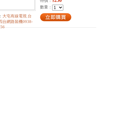
250
特價：
$
數量：
：
大屯有線電視.台
四台網路裝機0938-
856