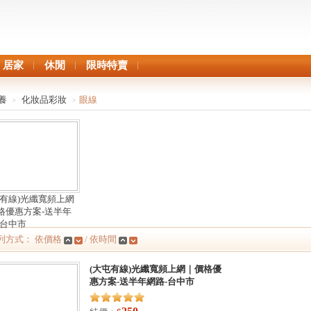
居家
休閒
限時特賣
養
化妝品彩妝
眼線
>
>
屯有線)光纖寬頻上網
格優惠方案-送半年
-台中市
列方式： 依價格
/ 依時間
(大屯有線)光纖寬頻上網｜價格優
惠方案-送半年網路-台中市