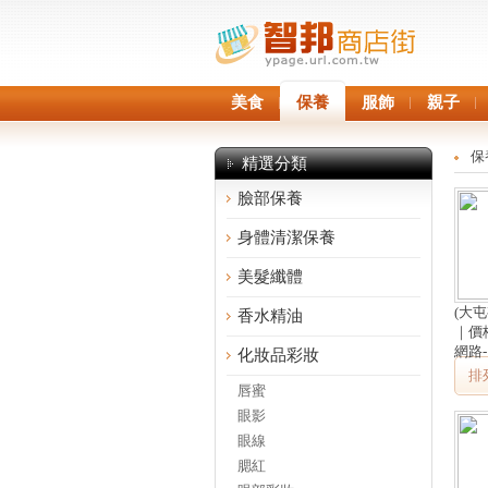
美食
保養
服飾
親子
保
精選分類
臉部保養
身體清潔保養
美髮纖體
(大
香水精油
｜價
網路
化妝品彩妝
排
唇蜜
眼影
眼線
腮紅