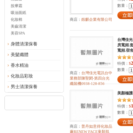
數量：
按摩霜
吸油面紙
化妝棉
商店：
銨麒企業有限公司
美齒清潔
美容SPA
台灣佳光
身體清潔保養
房寬頻.
寬頻.宿
美髮纖體
特價：
$
香水精油
數量：
商店：
台灣佳光電訊台中
化妝品彩妝
業務部陳聖閎-第四台光
纖裝機0938-128-856
男士清潔保養
美顏極護
特價：
$
數量：
商店：
普丹如意得化妝品
廠RENEW FACE童顏肌