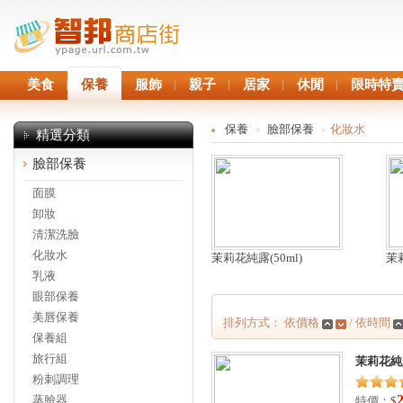
美食
保養
服飾
親子
居家
休閒
限時特
保養
臉部保養
化妝水
>
>
精選分類
臉部保養
面膜
卸妝
清潔洗臉
化妝水
茉莉花純露(50ml)
茉莉
乳液
眼部保養
美唇保養
排列方式： 依價格
/ 依時間
保養組
旅行組
茉莉花純露
粉刺調理
蒸臉器
特價：
$