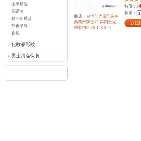
按摩精油
特價：
$
基礎油
數量：
商店：
台灣佳光電訊台中
精油組禮盒
業務部陳聖閎-第四台光
芳香吊飾
纖裝機0938-128-856
香包
化妝品彩妝
男士清潔保養