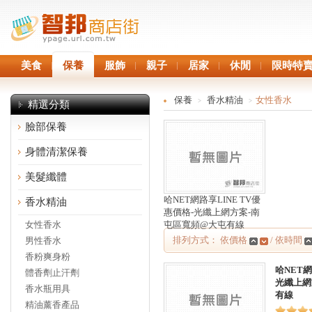
美食
保養
服飾
親子
居家
休閒
限時特
保養
香水精油
女性香水
>
>
精選分類
臉部保養
身體清潔保養
美髮纖體
哈NET網路享LINE TV優
香水精油
惠價格-光纖上網方案-南
女性香水
屯區寬頻@大屯有線
排列方式： 依價格
/ 依時間
男性香水
香粉爽身粉
哈NET網
體香劑止汗劑
光纖上網
香水瓶用具
有線
精油薰香產品