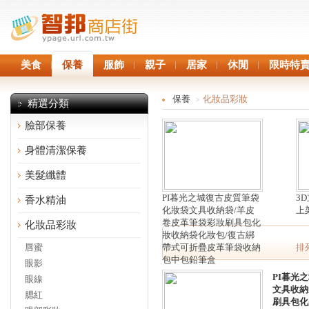
美食
保養
服飾
親子
居家
休閒
限時特
保養
化妝品彩妝
>
精選分類
臉部保養
身體清潔保養
美髮纖體
PI暮光之城復古皮質筆袋
3
香水精油
化妝袋文具收納袋/羊皮
上
卷皮革筆袋彩妝刷具包化
化妝品彩妝
妝收納袋化妝包/復古綁
唇蜜
帶式可折疊皮革筆袋收納
排
包中包鉛筆盒
眼影
PI暮光
眼線
文具收納
腮紅
刷具包化