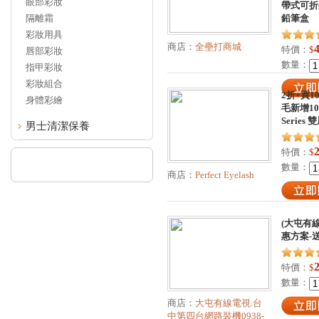
眼部彩妝
帶式可折
隔離霜
鉛筆盒
彩妝用具
商店：
全壘打商城
特價：
$
唇部彩妝
數量：
指甲彩妝
彩妝組合
2折+買1
身體彩繪
毛新增10款,
Serie
男士清潔保養
特價：
$
數量：
商店：
Perfect Eyelash
(大屯有
惠方案-
特價：
$
數量：
商店：
大屯有線電視.台
中第四台網路裝機0938-