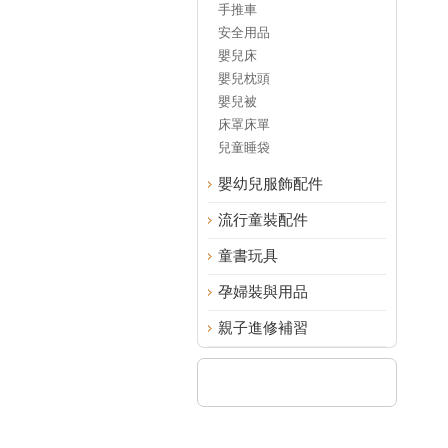
手推車
安全用品
嬰兒床
嬰兒枕頭
嬰兒被
床罩床單
兒童睡袋
嬰幼兒服飾配件
流行童裝配件
童書玩具
孕婦裝與用品
親子進修補習