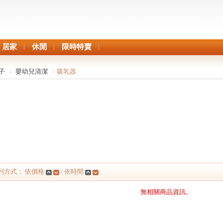
居家
休閒
限時特賣
子
嬰幼兒清潔
吸乳器
>
>
列方式： 依價格
/ 依時間
無相關商品資訊。