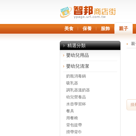
美食
保養
服飾
親子
親
精選分類
嬰幼兒用品
嬰幼兒清潔
奶瓶消毒鍋
吸乳器
調乳器溫奶器
幼兒營養品
水壺學習杯
排
餐具
用餐椅
背包提帶
揹帶背巾