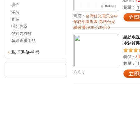
特價：
$
褲子
數量：
洋裝
商店：
台灣佳光電訊台中
套裝
業務部陳聖閎-第四台光
哺乳胸罩
纖裝機0938-128-856
孕婦內衣褲
繽紛水洗布
孕婦產後用品
水斜背媽
親子進修補習
特價：
$
數量：
商店：