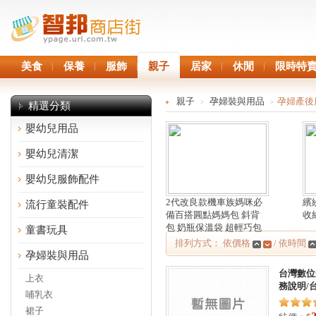
美食
保養
服飾
親子
居家
休閒
限時特
親子
孕婦裝與用品
孕婦產後
>
>
精選分類
嬰幼兒用品
嬰幼兒清潔
嬰幼兒服飾配件
2代改良款機車族媽咪必
繽紛
流行童裝配件
備百搭圓點媽媽包 斜背
收
包 奶瓶保溫袋 超輕巧包
童書玩具
排列方式： 依價格
/ 依時間
孕婦裝與用品
台灣數位光
上衣
務說明/
哺乳衣
裙子