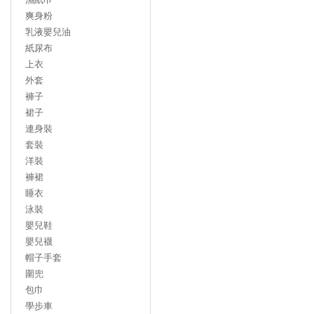
爽身粉
乳液嬰兒油
紙尿布
上衣
外套
褲子
裙子
連身裝
套裝
洋裝
褲裙
睡衣
泳裝
嬰兒鞋
嬰兒襪
帽子手套
圍兜
包巾
學步車