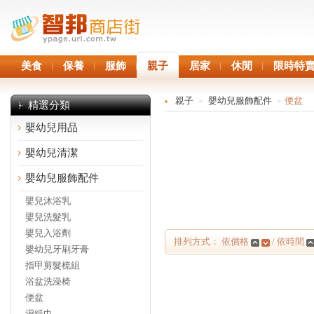
美食
保養
服飾
親子
居家
休閒
限時特
親子
嬰幼兒服飾配件
便盆
>
>
精選分類
嬰幼兒用品
嬰幼兒清潔
嬰幼兒服飾配件
嬰兒沐浴乳
嬰兒洗髮乳
嬰兒入浴劑
排列方式： 依價格
/ 依時間
嬰幼兒牙刷牙膏
指甲剪髮梳組
浴盆洗澡椅
便盆
濕紙巾