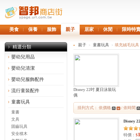
美食
保養
服飾
親子
居家
休閒
限時特
親子
童書玩具
填充絨毛玩具
>
>
精選分類
嬰幼兒用品
嬰幼兒清潔
嬰幼兒服飾配件
Disney 22吋 夏日泳裝玩
流行童裝配件
偶
童書玩具
排列方式： 依價格
/ 依時間
童書
文具
Disney
固齒玩具
安全積木
特價：
$