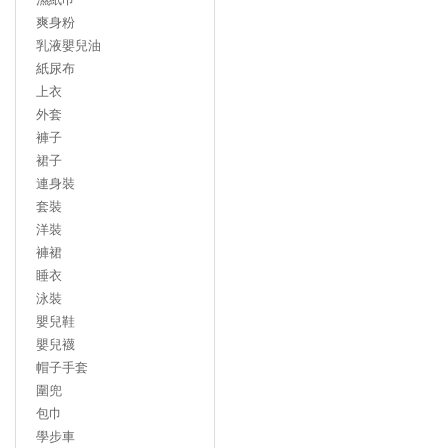
爽身粉
乳液嬰兒油
紙尿布
上衣
外套
褲子
裙子
連身裝
套裝
洋裝
褲裙
睡衣
泳裝
嬰兒鞋
嬰兒襪
帽子手套
圍兜
包巾
學步車