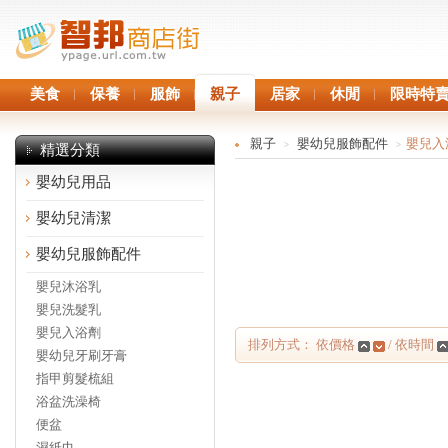
美食
保養
服飾
親子
居家
休閒
限時特
親子
嬰幼兒服飾配件
嬰兒入
>
>
精選分類
嬰幼兒用品
嬰幼兒清潔
嬰幼兒服飾配件
嬰兒沐浴乳
嬰兒洗髮乳
嬰兒入浴劑
排列方式： 依價格
/ 依時間
嬰幼兒牙刷牙膏
指甲剪髮梳組
浴盆洗澡椅
便盆
濕紙巾