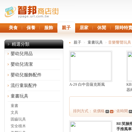
美食
保養
服飾
親子
居家
休閒
限時特
親子
童書玩具
音樂響聲玩具
>
>
精選分類
嬰幼兒用品
嬰幼兒清潔
嬰幼兒服飾配件
A-29 白中音薩克斯風
K
流行童裝配件
器
童書玩具
童書
排列方式： 依價格
/ 依時間
文具
固齒玩具
RE笑臉
安全積木
手推風車