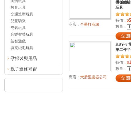
美勞玩具
機械齒輪
教育玩具
玩具
交通造型玩具
特價：
$
兒童騎乘
商店：
全壘打商城
數量：
充氣玩具
音樂響聲玩具
益智遊戲
KBY- 
填充絨毛玩具
第二件半
孕婦裝與用品
特價：
$
數量：
親子進修補習
商店：
大后里樂器公司