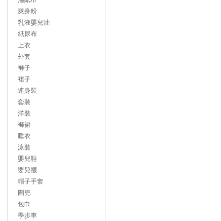
爽身粉
乳液嬰兒油
紙尿布
上衣
外套
褲子
裙子
連身裝
套裝
洋裝
褲裙
睡衣
泳裝
嬰兒鞋
嬰兒襪
帽子手套
圍兜
包巾
學步車