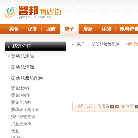
美食
保養
服飾
親子
居家
休閒
限時特
親子
嬰幼兒服飾配件
指甲剪
>
>
精選分類
嬰幼兒用品
嬰幼兒清潔
嬰幼兒服飾配件
嬰兒沐浴乳
嬰兒洗髮乳
嬰兒入浴劑
排列方式： 依價格
/ 依時間
嬰幼兒牙刷牙膏
指甲剪髮梳組
浴盆洗澡椅
便盆
濕紙巾