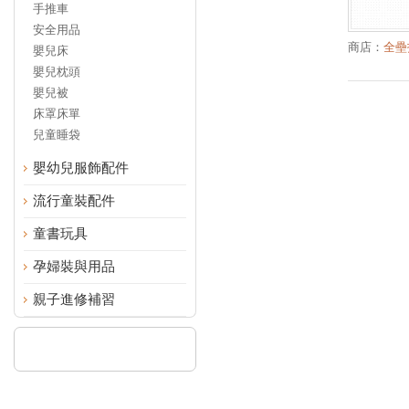
手推車
安全用品
商店：
全壘
嬰兒床
嬰兒枕頭
嬰兒被
床罩床單
兒童睡袋
嬰幼兒服飾配件
流行童裝配件
童書玩具
孕婦裝與用品
親子進修補習