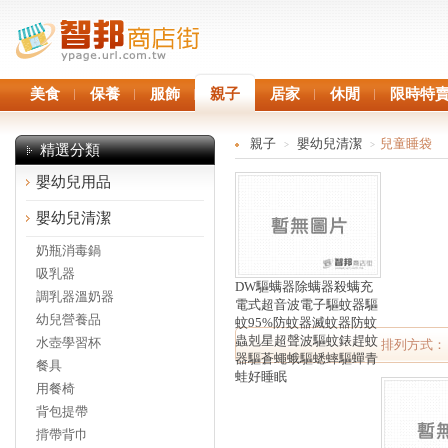
美食
保養
服飾
親子
居家
休閒
限時特
親子
嬰幼兒清潔
兒童睡袋
>
>
精選分類
嬰幼兒用品
嬰幼兒清潔
奶瓶消毒鍋
吸乳器
DW驅螨器除螨器殺螨充
調乳器溫奶器
電式超音波電子驅蚊器驅
幼兒營養品
蚊95%防蚊器滅蚊器防蚊
蟲剋星超聲波驅蚊錶趕蚊
水壺學習杯
排列方式：
器驅蒼蠅蛾驅蟋蟀驅蟬青
餐具
蛙好睡眠
用餐椅
背包提帶
揹帶背巾