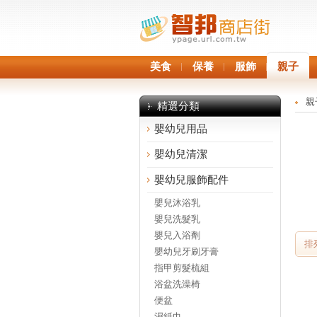
美食
保養
服飾
親子
親
精選分類
嬰幼兒用品
嬰幼兒清潔
嬰幼兒服飾配件
嬰兒沐浴乳
嬰兒洗髮乳
嬰兒入浴劑
排
嬰幼兒牙刷牙膏
指甲剪髮梳組
浴盆洗澡椅
便盆
濕紙巾