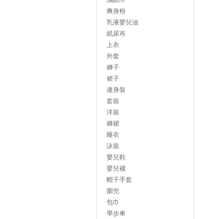
爽身粉
乳液嬰兒油
紙尿布
上衣
外套
褲子
裙子
連身裝
套裝
洋裝
褲裙
睡衣
泳裝
嬰兒鞋
嬰兒襪
帽子手套
圍兜
包巾
學步車