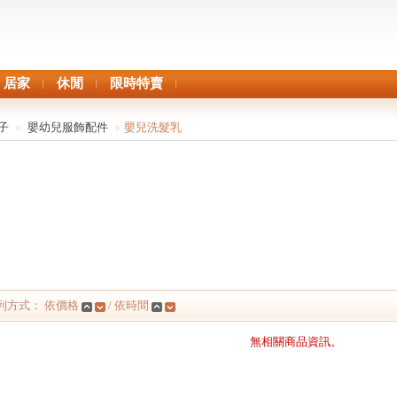
居家
休閒
限時特賣
子
嬰幼兒服飾配件
嬰兒洗髮乳
>
>
列方式： 依價格
/ 依時間
無相關商品資訊。